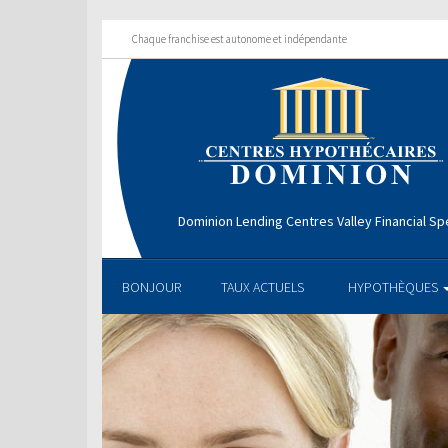
Chaque franchise est autonome et indépendante
Dominion Lending Centres Valley Financial Spe
BONJOUR
TAUX ACTUELS
HYPOTHÈQUES