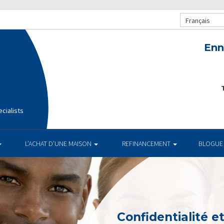
Français
Enn
T
cialists
L’ACHAT D’UNE MAISON
REFINANCEMENT
BLOGUE
Confidentialité e