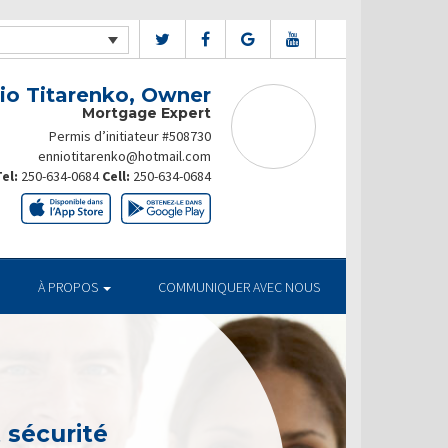
io Titarenko, Owner
Mortgage Expert
Permis d’initiateur #508730
enniotitarenko@hotmail.com
el:
250-634-0684
Cell:
250-634-0684
À PROPOS
COMMUNIQUER AVEC NOUS
t sécurité